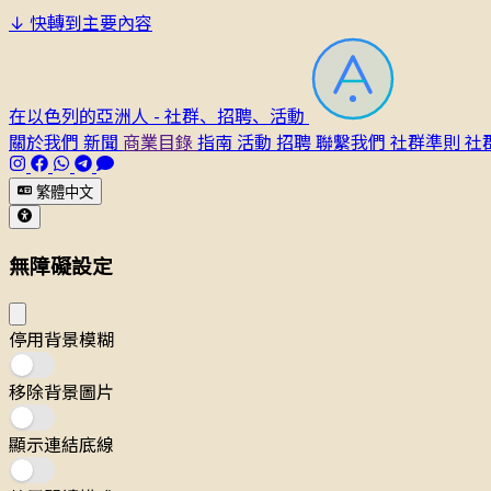
↓
快轉到主要內容
在以色列的亞洲人 - 社群、招聘、活動
關於我們
新聞
商業目錄
指南
活動
招聘
聯繫我們
社群準則
社
繁體中文
無障礙設定
停用背景模糊
移除背景圖片
顯示連結底線