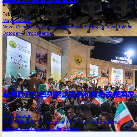
February 9, 2026
·
1890 字
·
4 分鐘
Maya-Sasson
News
China
Israel
Knesset
Diplomacy
Spring-Festival
Taiwan
October-7
Propaganda
台灣歡迎以色列承認索馬利蘭為主權國家
January 8, 2026
·
1242 字
·
3 分鐘
Maya-Sasson
News
Taiwan
Israel
Somaliland
Diplomacy
International-
Relations
Democracy
Foreign-Policy