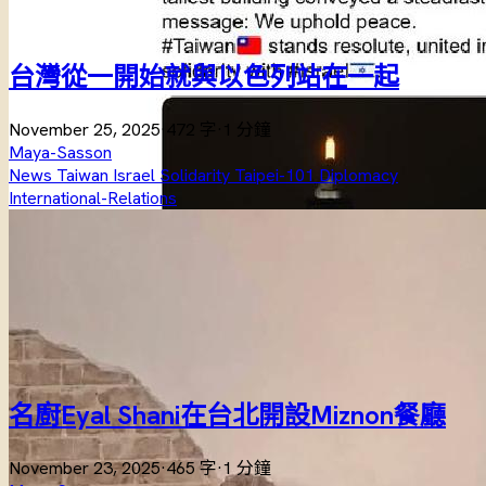
台灣從一開始就與以色列站在一起
November 25, 2025
·
472 字
·
1 分鐘
Maya-Sasson
News
Taiwan
Israel
Solidarity
Taipei-101
Diplomacy
International-Relations
名廚Eyal Shani在台北開設Miznon餐廳
November 23, 2025
·
465 字
·
1 分鐘