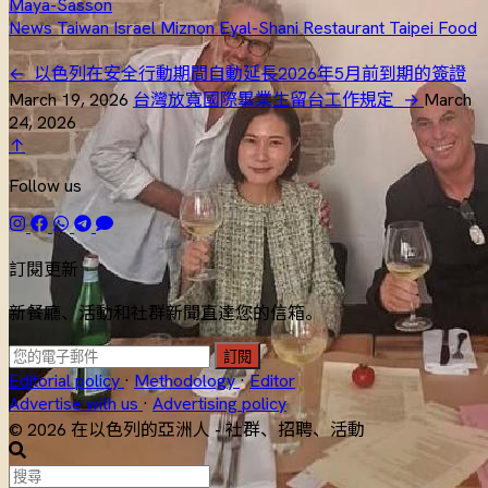
Maya-Sasson
News
Taiwan
Israel
Miznon
Eyal-Shani
Restaurant
Taipei
Food
←
以色列在安全行動期間自動延長2026年5月前到期的簽證
March 19, 2026
台灣放寬國際畢業生留台工作規定
→
March
24, 2026
↑
Follow us
訂閱更新
新餐廳、活動和社群新聞直達您的信箱。
訂閱
Editorial policy
·
Methodology
·
Editor
Advertise with us
·
Advertising policy
© 2026 在以色列的亞洲人 - 社群、招聘、活動