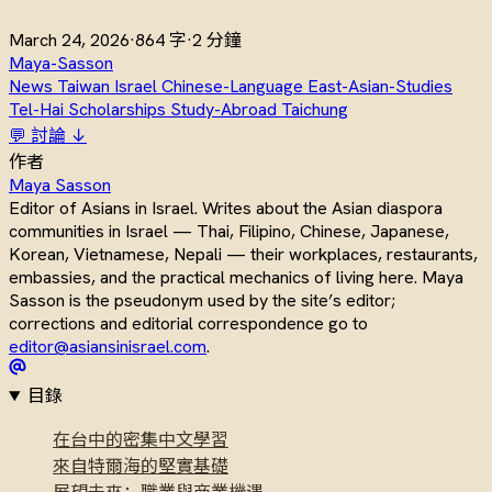
March 24, 2026
·
864 字
·
2 分鐘
Maya-Sasson
News
Taiwan
Israel
Chinese-Language
East-Asian-Studies
Tel-Hai
Scholarships
Study-Abroad
Taichung
💬 討論 ↓
作者
Maya Sasson
Editor of Asians in Israel. Writes about the Asian diaspora
communities in Israel — Thai, Filipino, Chinese, Japanese,
Korean, Vietnamese, Nepali — their workplaces, restaurants,
embassies, and the practical mechanics of living here. Maya
Sasson is the pseudonym used by the site’s editor;
corrections and editorial correspondence go to
editor@asiansinisrael.com
.
目錄
在台中的密集中文學習
來自特爾海的堅實基礎