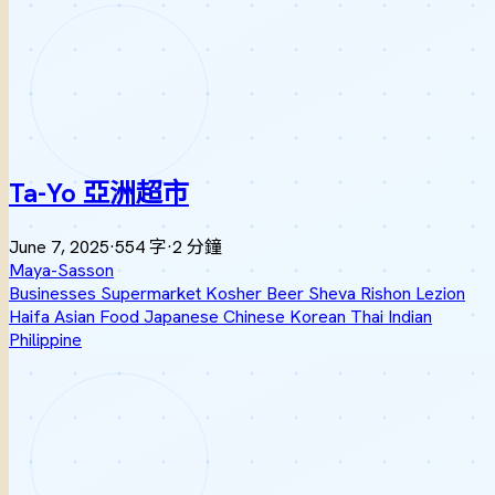
Ta-Yo 亞洲超市
June 7, 2025
·
554 字
·
2 分鐘
Maya-Sasson
Businesses
Supermarket
Kosher
Beer Sheva
Rishon Lezion
Haifa
Asian Food
Japanese
Chinese
Korean
Thai
Indian
Philippine