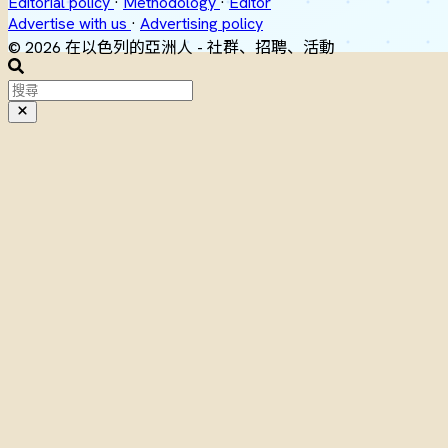
Editorial policy
·
Methodology
·
Editor
Advertise with us
·
Advertising policy
© 2026 在以色列的亞洲人 - 社群、招聘、活動