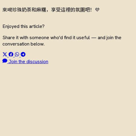
來喝珍珠奶茶和麻糬，享受這裡的氛圍吧！💜
Enjoyed this article?
Share it with someone who'd find it useful — and join the
conversation below.
Join the discussion