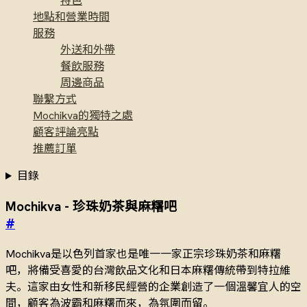
特色
地點和營業時間
服務
外送和外帶
餐飲服務
周邊商品
聯繫方式
Mochikva的獨特之處
顧客評論亮點
推薦訂單
目錄
Mochikva - 珍珠奶茶與麻糬吧
#
Mochikva是以色列首家也是唯一一家正宗珍珠奶茶和麻糬
吧，將備受喜愛的台灣飲品文化和日本麻糬傳統帶到特拉維
夫。這家由女性和新移民經營的企業創造了一個溫馨宜人的空
間，顧客為波霸和麻糬而來，為氛圍而留。