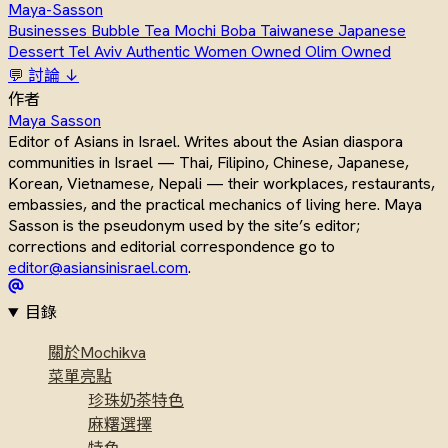
Maya-Sasson
Businesses
Bubble Tea
Mochi
Boba
Taiwanese
Japanese
Dessert
Tel Aviv
Authentic
Women Owned
Olim Owned
💬 討論 ↓
作者
Maya Sasson
Editor of Asians in Israel. Writes about the Asian diaspora
communities in Israel — Thai, Filipino, Chinese, Japanese,
Korean, Vietnamese, Nepali — their workplaces, restaurants,
embassies, and the practical mechanics of living here. Maya
Sasson is the pseudonym used by the site’s editor;
corrections and editorial correspondence go to
editor@asiansinisrael.com
.
目錄
關於Mochikva
菜單亮點
珍珠奶茶特色
麻糬選擇