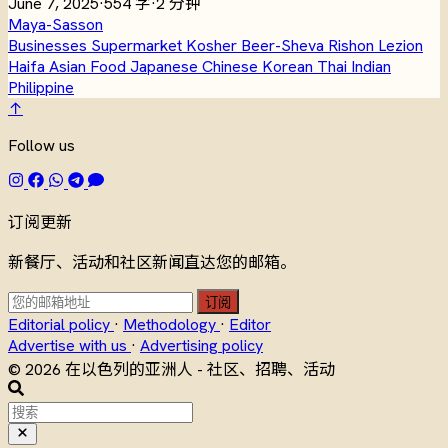
June 7, 2025
·
554 字
·
2 分钟
Maya-Sasson
Businesses
Supermarket
Kosher
Beer-Sheva
Rishon Lezion
Haifa
Asian Food
Japanese
Chinese
Korean
Thai
Indian
Philippine
↑
Follow us
订阅更新
新餐厅、活动和社区新闻直达您的邮箱。
订阅
Editorial policy
·
Methodology
·
Editor
Advertise with us
·
Advertising policy
© 2026 在以色列的亚洲人 - 社区、招聘、活动