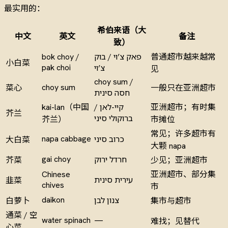
最实用的：
希伯来语（大
中文
英文
备注
致）
bok choy /
פאק צ’וי / בוק
普通超市越来越常
小白菜
pak choi
צ’וי
见
choy sum /
choy sum
菜心
一般只在亚洲超市
חסה סינית
kai-lan（中国
קיי-לאן /
亚洲超市；有时集
芥兰
ברוקולי סיני
芥兰）
市摊位
常见；许多超市有
napa cabbage
כרוב סיני
大白菜
大颗 napa
gai choy
חרדל ירוק
芥菜
少见；亚洲超市
Chinese
亚洲超市、部分集
עירית סינית
韭菜
chives
市
daikon
צנון לבן
白萝卜
集市与超市
通菜 / 空
water spinach
—
难找；见替代
心菜