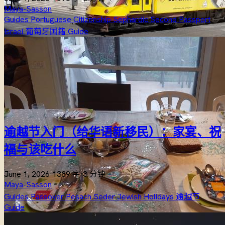
Maya-Sasson
Guides
Portuguese Citizenship
Sephardic
Second Passport
Israel
葡萄牙国籍
Guide
逾越节入门（给华语新移民）：家宴、祝
福与该吃什么
June 1, 2026
·
1389 字
·
3 分钟
Maya-Sasson
Guides
Passover
Pesach
Seder
Jewish Holidays
逾越节
Guide