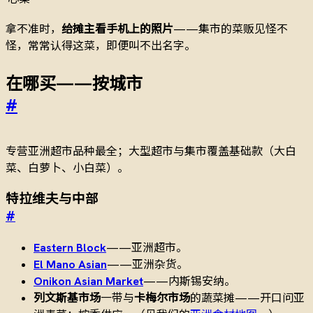
拿不准时，
给摊主看手机上的照片
——集市的菜贩见怪不
怪，常常认得这菜，即便叫不出名字。
在哪买——按城市
#
专营亚洲超市品种最全；大型超市与集市覆盖基础款（大白
菜、白萝卜、小白菜）。
特拉维夫与中部
#
Eastern Block
——亚洲超市。
El Mano Asian
——亚洲杂货。
Onikon Asian Market
——内斯锡安纳。
列文斯基市场
一带与
卡梅尔市场
的蔬菜摊——开口问亚