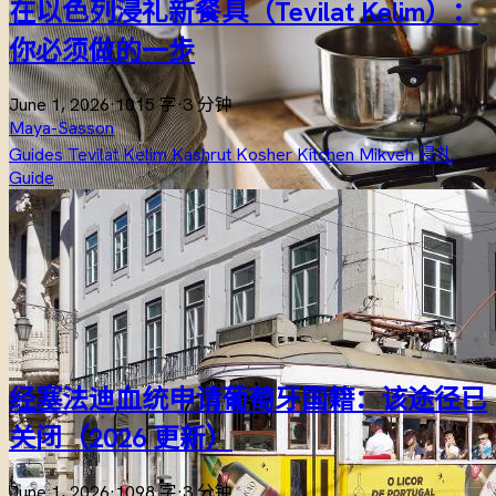
在以色列浸礼新餐具（Tevilat Kelim）：
你必须做的一步
June 1, 2026
·
1015 字
·
3 分钟
Maya-Sasson
Guides
Tevilat Kelim
Kashrut
Kosher Kitchen
Mikveh
浸礼
Guide
经塞法迪血统申请葡萄牙国籍：该途径已
关闭（2026 更新）
June 1, 2026
·
1098 字
·
3 分钟