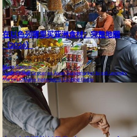
在以色列哪里买亚洲食材：完整地图
（2026）
May 31, 2026
·
1210 字
·
3 分钟
Maya-Sasson
Guides
Asian Groceries
Asian Supermarket Israel
Levinsky
Market
Chinese Ingredients
Cooking
Guide