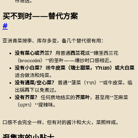
市筛选。
买不到时——替代方案
#
亚洲青菜按季、库存多变，备几个替代很有用：
没有菜心或芥兰？
用普通
西兰花
或**嫩茎西兰花
（broccolini）**的茎叶——爆炒时口感相近。
没有小白菜？
嫩
牛皮菜（瑞士甜菜，מנגולד）
或
大白菜
适合做汤和炖菜。
没有通菜/空心菜？
普通**菠菜（תרד）**或牛皮菜，临
出锅再下以免煮过。
没有芥菜？
任何质地结实的
芥菜叶
，甚至用**芝麻菜
（רוקט）**提辣味。
口感不会完全一样，但有对的酱汁和大火，菜照样成。
逛集市的小贴士