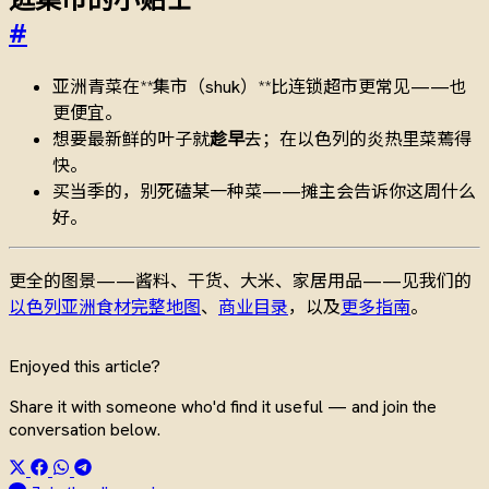
#
亚洲青菜在**集市（shuk）**比连锁超市更常见——也
更便宜。
想要最新鲜的叶子就
趁早
去；在以色列的炎热里菜蔫得
快。
买当季的，别死磕某一种菜——摊主会告诉你这周什么
好。
更全的图景——酱料、干货、大米、家居用品——见我们的
以色列亚洲食材完整地图
、
商业目录
，以及
更多指南
。
Enjoyed this article?
Share it with someone who'd find it useful — and join the
conversation below.