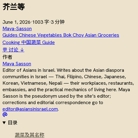
芥兰等
June 1, 2026
·
1003 字
·
3 分钟
Maya-Sasson
Guides
Chinese Vegetables
Bok Choy
Asian Groceries
Cooking
中国蔬菜
Guide
💬 讨论 ↓
作者
Maya Sasson
Editor of Asians in Israel. Writes about the Asian diaspora
communities in Israel — Thai, Filipino, Chinese, Japanese,
Korean, Vietnamese, Nepali — their workplaces, restaurants,
embassies, and the practical mechanics of living here. Maya
Sasson is the pseudonym used by the site’s editor;
corrections and editorial correspondence go to
editor@asiansinisrael.com
.
目录
蔬菜及其名称