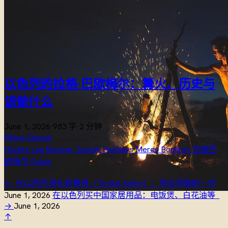
以色列的拉格·巴欧梅尔：篝火、历史与
该做什么
June 1, 2026
·
983 字
·
2 分钟
Maya-Sasson
Guides
Lag Baomer
Jewish Holidays
Meron
Bonfires
拉格巴
欧梅尔
Guide
←
在以色列浸礼新餐具（Tevilat Kelim）：你必须做的一步
June 1, 2026
在以色列买中国家居用品：电饭煲、白花油等
→
June 1, 2026
↑