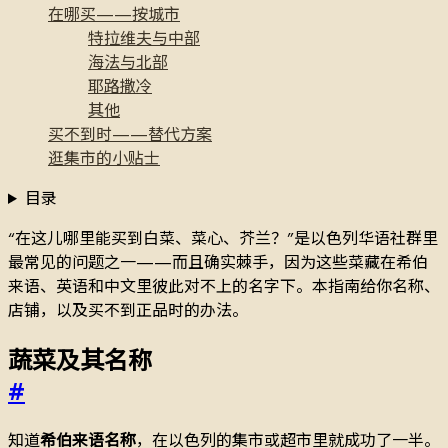
在哪买——按城市
特拉维夫与中部
海法与北部
耶路撒冷
其他
买不到时——替代方案
逛集市的小贴士
目录
“在这儿哪里能买到白菜、菜心、芥兰？”是以色列华语社群里
最常见的问题之一——而且确实棘手，因为这些菜藏在希伯
来语、英语和中文里彼此对不上的名字下。本指南给你名称、
店铺，以及买不到正品时的办法。
蔬菜及其名称
#
知道
希伯来语名称
，在以色列的集市或超市里就成功了一半。