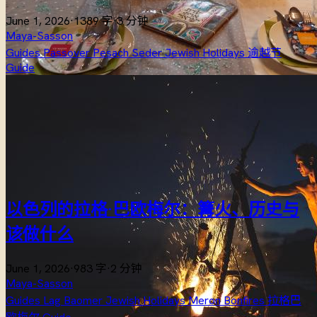
June 1, 2026
·
1389 字
·
3 分钟
Maya-Sasson
Guides
Passover
Pesach
Seder
Jewish Holidays
逾越节
Guide
以色列的拉格·巴欧梅尔：篝火、历史与
该做什么
June 1, 2026
·
983 字
·
2 分钟
Maya-Sasson
Guides
Lag Baomer
Jewish Holidays
Meron
Bonfires
拉格巴