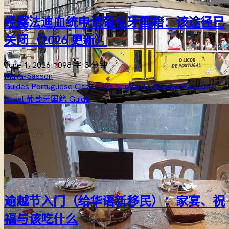
经塞法迪血统申请葡萄牙国籍：该途径已
关闭（2026 更新）
June 1, 2026
·
1098 字
·
3 分钟
Maya-Sasson
Guides
Portuguese Citizenship
Sephardic
Second Passport
Israel
葡萄牙国籍
Guide
逾越节入门（给华语新移民）：家宴、祝
福与该吃什么