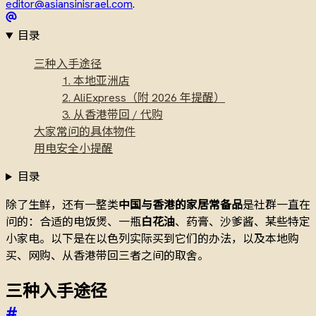
editor@asiansinisrael.com
.
目录
三种入手途径
1. 本地亚洲店
2. AliExpress（附 2026 年提醒）
3. 从香港带回 / 代购
大家常问的具体物件
用电安全小提醒
目录
除了生鲜，还有一整类
中国与香港的家居常备品
是社群一直在
问的：合适的电饭煲、一瓶
白花油
、药膏、沙爹酱、某些特定
小家电。以下是在以色列实际买到它们的办法，以及本地购
买、网购、从香港带回三者之间的取舍。
三种入手途径
#