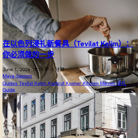
在以色列浸礼新餐具（Tevilat Kelim）：
你必须做的一步
June 1, 2026
·
1015 字
·
3 分钟
Maya-Sasson
Guides
Tevilat Kelim
Kashrut
Kosher Kitchen
Mikveh
浸礼
Guide