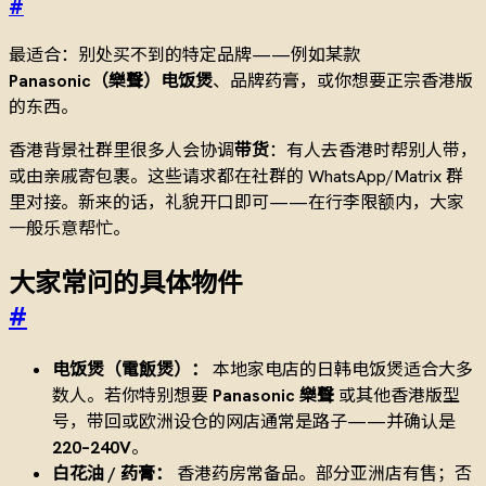
#
最适合：别处买不到的特定品牌——例如某款
Panasonic（樂聲）电饭煲
、品牌药膏，或你想要正宗香港版
的东西。
香港背景社群里很多人会协调
带货
：有人去香港时帮别人带，
或由亲戚寄包裹。这些请求都在社群的 WhatsApp/Matrix 群
里对接。新来的话，礼貌开口即可——在行李限额内，大家
一般乐意帮忙。
大家常问的具体物件
#
电饭煲（電飯煲）：
本地家电店的日韩电饭煲适合大多
数人。若你特别想要
Panasonic 樂聲
或其他香港版型
号，带回或欧洲设仓的网店通常是路子——并确认是
220–240V
。
白花油 / 药膏：
香港药房常备品。部分亚洲店有售；否