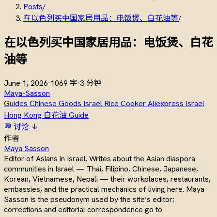
Posts
/
在以色列买中国家居用品：电饭煲、白花油等
/
在以色列买中国家居用品：电饭煲、白花
油等
June 1, 2026
·
1069 字
·
3 分钟
Maya-Sasson
Guides
Chinese Goods Israel
Rice Cooker
Aliexpress Israel
Hong Kong
白花油
Guide
💬 讨论 ↓
作者
Maya Sasson
Editor of Asians in Israel. Writes about the Asian diaspora
communities in Israel — Thai, Filipino, Chinese, Japanese,
Korean, Vietnamese, Nepali — their workplaces, restaurants,
embassies, and the practical mechanics of living here. Maya
Sasson is the pseudonym used by the site’s editor;
corrections and editorial correspondence go to