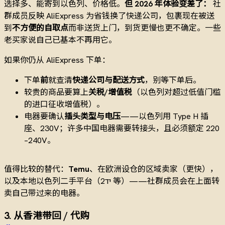
选择多、能寄到以色列、价格低。
但 2026 年体验变差了：
社
群成员反映 AliExpress 为省钱换了快递公司，包裹现在被送
到
不方便的自取点
而非送货上门，到货更慢也更不确定。一些
老买家说自己已基本不再用它。
如果你仍从 AliExpress 下单：
下单
前
就查清
快递公司与配送方式
，别等下单后。
较贵的商品要算上
关税/增值税
（以色列对超过低值门槛
的进口征收增值税）。
电器要确认
插头类型与电压
——以色列用 Type H 插
座、230V；许多中国电器需要转接头，且必须额定 220
–240V。
值得比较的替代：
Temu
、在欧洲设仓的区域卖家（更快），
以及本地以色列二手平台（יד2 等）——社群成员会在上面转
卖自己带过来的电器。
3. 从香港带回 / 代购