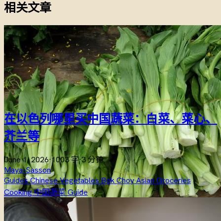
相关文章
在以色列哪里买中国蔬菜：白菜、菜心、
芥兰等
June 1, 2026
·
1003 字
·
3 分钟
Maya-Sasson
Guides
Chinese Vegetables
Bok Choy
Asian Groceries
Cooking
中国蔬菜
Guide