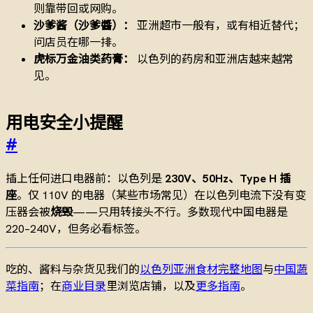
则靠带回或网购。
沙爹酱（沙爹醬）：
亚洲超市一般有，或有相近替代；
问店员在哪一排。
虎标万金油类药膏：
以色列的药房和亚洲店越来越常
见。
用电安全小提醒
#
插上任何进口电器前：以色列是
230V、50Hz、Type H 插
座
。仅 110V 的电器（某些市场常见）在以色列电流下没有变
压器会被
烧毁
——只用转接头不行。多数现代中国电器是
220–240V，但务必看标签。
吃的、酱料与杂货见我们的
以色列亚洲食材完整地图
与
中国蔬
菜指南
；在
商业目录
里浏览店铺，以及
更多指南
。