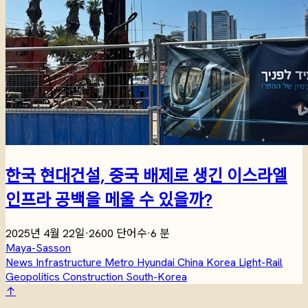
한국 현대건설, 중국 배제로 생긴 이스라엘
인프라 공백을 메울 수 있을까?
2025년 4월 22일
·
2600 단어수
·
6 분
Maya-Sasson
News
Infrastructure
Metro
Hyundai
China
Korea
Light-Rail
Geopolitics
Construction
South-Korea
↑