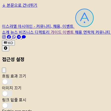
↓
본문으로 건너뛰기
이스라엘 아시아인 - 커뮤니티, 채용, 이벤트
소개
뉴스
비즈니스 디렉토리
가이드
이벤트
채용
연락처
커뮤니티
KO
접근성 설정
흐림 효과 끄기
이미지 끄기
링크 밑줄 표시