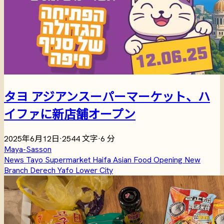
タヨ アジアンスーパーマーケット、ハ
イファに新店舗オープン
2025年6月12日
·
2544 文字
·
6 分
Maya-Sasson
News
Tayo
Supermarket
Haifa
Asian Food
Opening
New
Branch
Derech Yafo
Lower City