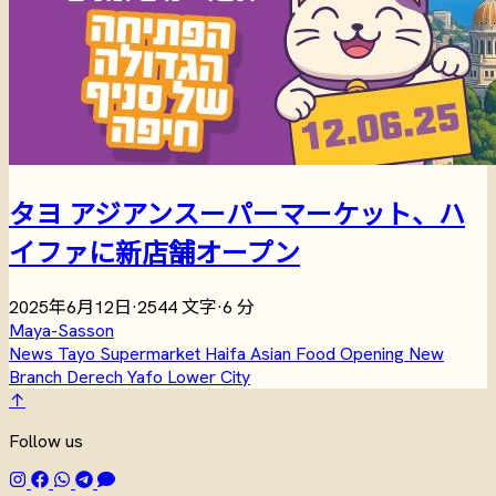
タヨ アジアンスーパーマーケット、ハ
イファに新店舗オープン
2025年6月12日
·
2544 文字
·
6 分
Maya-Sasson
News
Tayo
Supermarket
Haifa
Asian Food
Opening
New
Branch
Derech Yafo
Lower City
↑
Follow us