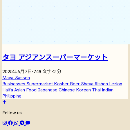
タヨ アジアンスーパーマーケット
2025年6月7日
·
748 文字
·
2 分
Maya-Sasson
Businesses
Supermarket
Kosher
Beer Sheva
Rishon Lezion
Haifa
Asian Food
Japanese
Chinese
Korean
Thai
Indian
Philippine
↑
Follow us