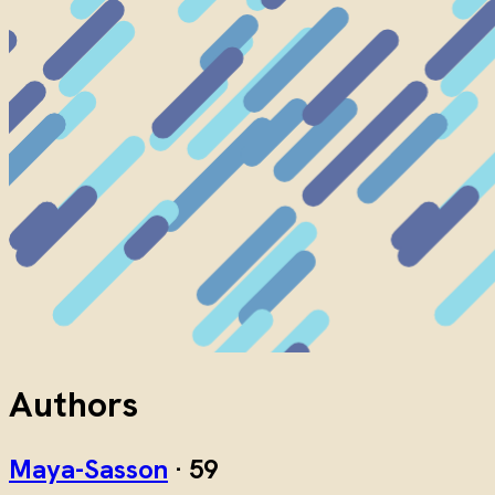
Authors
Maya-Sasson
·
59