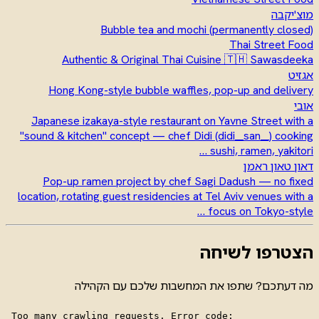
מוצ'יקבה
Bubble tea and mochi (permanently closed)
Thai Street Food
Authentic & Original Thai Cuisine 🇹🇭 Sawasdeeka
אגזיט
Hong Kong-style bubble waffles, pop-up and delivery
אובי
Japanese izakaya-style restaurant on Yavne Street with a
"sound & kitchen" concept — chef Didi (didi__san__) cooking
sushi, ramen, yakitori …
דאון טאון ראמן
Pop-up ramen project by chef Sagi Dadush — no fixed
location, rotating guest residencies at Tel Aviv venues with a
focus on Tokyo-style …
הצטרפו לשיחה
מה דעתכם? שתפו את המחשבות שלכם עם הקהילה