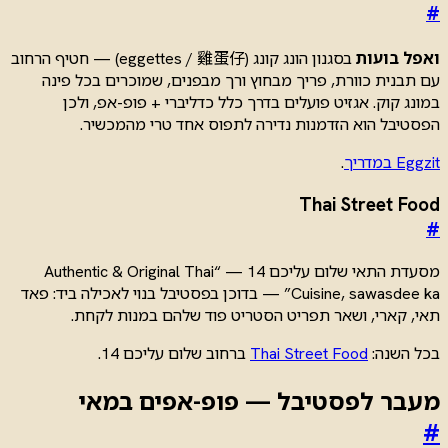
#
ואפל בועות
בסגנון הונג קונג (eggettes / 雞蛋仔) — חטיף הרחוב
עם תבנית כוורת, פריך מבחוץ ורך מבפנים, שמוכרים בכל פינה
במונג קוק. אגזיט פועלים בדרך כלל כדליברי + פופ-אפ, ולכן
הפסטיבל הוא הזדמנות נדירה לתפוס אחד טרי מהמכשיר.
Eggzit במדריך
.
Thai Street Food
#
מסעדת התאי שלום עליכם 14 — “Authentic & Original Thai
Cuisine, sawasdee ka” — בדוכן בפסטיבל בנוי לאכילה ביד: פאד
תאי, קארי, ושאר תפריט הסטריט פוד שלהם במנות לקחת.
בכל השנה:
Thai Street Food
ברחוב שלום עליכם 14.
מעבר לפסטיבל — פופ-אפים במאי
#