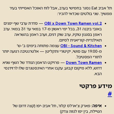
תל אביב Eat נסגר בחמישי בערב, אבל לוח האוכל האסייתי בעיר
ממשיך. שני בולטים שכדאי להכיר:
OBI x Down Town Ramen vol.2
— סדרת ערבי שף יפנים
באובי ביבנה 31, בכל ימי ראשון מ-17 במאי עד 31 במאי. ערב
ראמן בסגנון טוקיו, ערב שוק דגים, וערב ראמן בהשראה
תאילנדית-קוריאנית לסיום.
OBI - Sound & Kitchen
עצמה פתוחה בימים ב’-ש’
מ-19:00 עם סושי, יקיטורי ותקליטן — אלטרנטיבה רגועה יותר
לתורי הפסטיבל.
Down Town Ramen
— פרויקט הראמן הנודד של השף שגיא
דדוש, ללא מיקום קבוע; עקבו אחרי האינסטגרם שלו לרזידנסי
הבא.
מידע פרקטי
#
איפה:
פארק צ’ארלס קלור, תל אביב-יפו (קצה דרום של
הטיילת, בין יפו לנווה צדק)