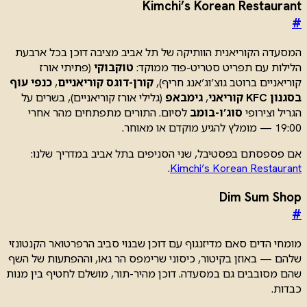
Kimchi’s Korean Restaurant
#
המסעדה הקוריאנית הוותיקה של תל אביב מציבה דוכן בכל ארבעת
הלילות עם תפריט סטריט-פוד ממוקד:
טוקבוקי
(פתיתי אורז
קוריאניים ברוטב גוצ’וג’אנג חריף),
קורן-דוגס קוריאניים
,
כנפי עוף
בסגנון KFC קוריאני
,
גימבאפ
(גלילי אורז קוריאניים), בשרים על
הגריל וצירופי
סוג’ו-בומב
לסיום. התורים מתפתחים מהר אחרי
19:00 — מומלץ להגיע מוקדם או מאוחר.
אם פספסתם בפסטיבל, שני הסניפים בתל אביב במדריך שלנו:
.
Kimchi’s Korean Restaurant
Dim Sum Shop
#
מומחי הדים סאם מדיזנגוף עם דוכן שבנוי סביב הרפרטואר הקנטונזי
שלהם — באוזן בקיטור, כיסוני שרימפס הר גאו, וההפתעות של השף
שהם מסובבים גם במסעדה. דוכן מהיר-תור, מושלם לחטיף בין מנות
כבדות.