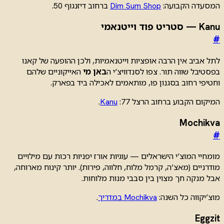
המסעדה הקבועה:
Dim Sum Shop
ברחוב דיזנגוף 50.
Kanu — סטריט פוד וייטנאמי
#
לתל אביב אין הרבה אופציות וייטנאמיות, ולכן ההופעה של קאנו
בפסטיבל שווה תור. צפו לסנדוויצ’י ה
באן מי
האייקוניים שלהם
וחטיפי רחוב בסגנון פו, מותאמים לאכילה ביד בפארק.
המיקום הקבוע ברחוב הרצל 77:
Kanu
.
Mochikva
#
מומחיי המוצ’י הישראלים — עוגיות אורז יפניות רכות עם מילויים
מודרניים (מאצ’ה, קרמל מלוח, חלווה, פירות). יותר קינוח מארוחה,
אבל מנקה חך מצוין בין סבבי מנות מלוחות.
מוצ’יקווה כל השנה:
Mochikva במדריך
.
Eggzit