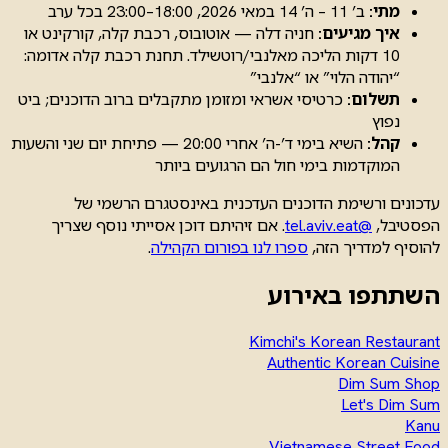
מתי:
ב’ 11 – ה’ 14 במאי 2026, 18:00–23:00 בכל ערב
איך מגיעים:
חניה דלה — אוטובוס, רכבת קלה, קורקינט או
10 דקות הליכה מאלנבי/רוטשילד. תחנת רכבת קלה אדומה:
“יהודה הלוי” או “אלנבי”
תשלום:
כרטיסי אשראי ומזומן מתקבלים ברוב הדוכנים; ביט
נפוץ
קהל:
השיא בימי ד’-ה’ אחרי 20:00 — פתיחת יום שני והשעות
המוקדמות בימי חול הם הרגועים ביותר
עדכונים ורשימת הדוכנים העדכנית באינסטגרם הרשמי של
הפסטיבל,
@tel.aviv.eat
. אם זיהיתם דוכן אסייתי נוסף שצריך
להוסיף למדריך הזה,
ספרו לנו בפורום הקהילה
.
השתתפו באירוע
Kimchi's Korean Restaurant
Authentic Korean Cuisine
Dim Sum Shop
Let's Dim Sum
Kanu
Vietnamese Street Food