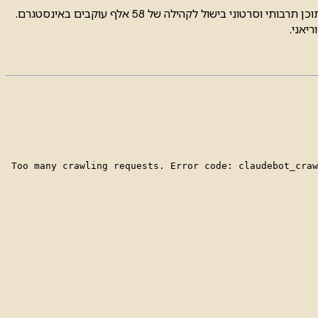
קים-דורון הגיעה לקהל הישראלי הרחב באמצעות השתתפותה במשחקי השף עונה 8 וכתבות במגזין שבת של i24, והיא חולקת כיום מתכונים, תוכן תרבותי וסרטוני בישול לקהילה של 58 אלף עוקבים באינסטגרם.
יאני.