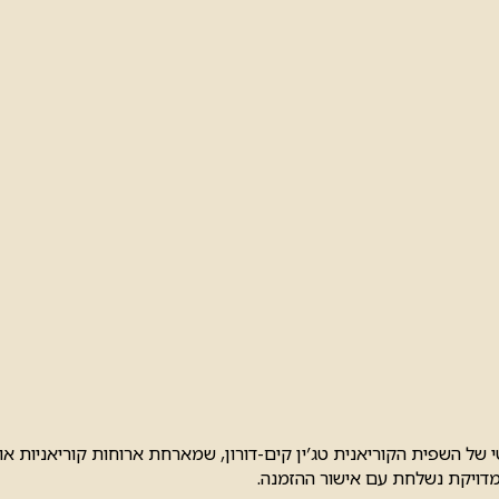
אירוח הפרטי של השפית הקוריאנית טג’ין קים-דורון, שמארחת ארוחות קוריא
מדויקת נשלחת עם אישור ההזמנה.